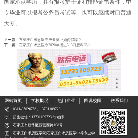
国家承认学历，具有报考护士证和技能证书条件，中
专毕业可以报考公务员考试等，也可以继续对口普通
大专。
上一篇：
石家庄白求恩医专毕业就业如何保障？
下一篇：
石家庄白求恩医专2020年招生3+3口腔科吗？
网站首页
学校概况
热门专业
图说校园
联系我们
0311-85026756、13731109723
招生微信：13731109723 刘老师
石家庄市新华区西营西路108号
石家庄白求恩医学院|石家庄白求恩医学中等专业学