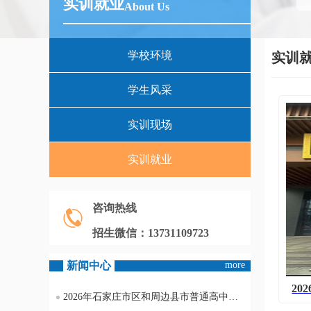
实训就业
About Us
学校环境
实训
学生风采
实训现场
实训就业
咨询热线
招生微信：13731109723
新闻中心
more
2
2026年石家庄市区和周边县市普通高中录取分数线