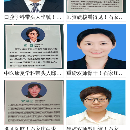
口腔学科带头人坐镇！石家庄白求恩医学中专刘西勇主治医师，临床教学双精通
师资硬核看得见！石家庄白求恩医学中专解剖学科带头人杨晓明副教授简介
中医康复学科带头人邸亚老师！石家庄白求恩医学院硬核中医康复师资实力一览
重磅双师骨干！石家庄白求恩医学院霍冠兰副主任，临床、教学、教研全能师资标杆
名师领航！石家庄白求恩医学院重磅护理师资曝光，教学实力一目了然
硬核双师型师资！石家庄白求恩医学院张红彦老师，临床、教研双线出彩