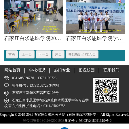
石家庄白求恩医学院2023年秋季招生热季报名现场
石家庄白求恩医学院学子参加河北省职业技能大赛获得三等奖
首页
上一页
下一页
尾页
共130条 当前1/5页
网站首页
学校概况
热门专业
图说校园
联系我们
0311-85026756、13731109723
招生微信：13731109723 刘老师
石家庄市新华区西营西路108号
石家庄白求恩医学院|石家庄白求恩医学中等专业学
校|官方招生网|招生电话：0311-85026756
Copyright © 2019-2035 石家庄白求恩医学院（石家庄白求恩医专） All Rights Reserved.
冀公网安备13010802001953
备案号：
冀ICP备18021319号-6