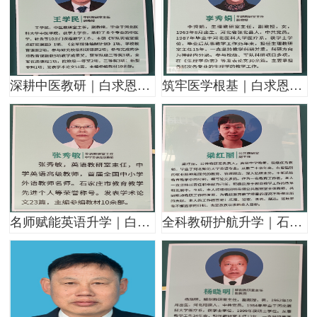
深耕中医教研｜白求恩医校中医教研室王学民副教授，全军课题名师执教中医课程
筑牢医学根基｜白求恩医校生理教研室李秀娟副教授，35年深耕医学教研育人
名师赋能英语升学｜白求恩医校英语教研室主任张秀敏，国家级外语名师带队教研
全科教研护航升学｜石家庄白求恩医校公共教研室负责人梁红丽，深耕文化课教学20余年