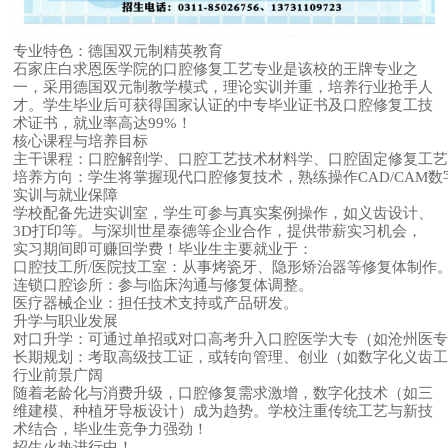
专业特色：德国双元制精英教育
石家庄白求恩医学院的口腔修复工艺专业是该校的王牌专业之
一，采用德国双元制教学模式，理论实训并重，培养行业抢手人
才。学生毕业后可获得国家认证的中专毕业证书及口腔修复工技
术证书，就业率高达99%！
核心课程与培养目标
主干课程
：口腔解剖学、口腔工艺技术材料学、口腔固定修复工
培养方向
：学生将掌握现代口腔修复技术，熟练操作CAD/CA
实训与就业保障
学校配备先进实训室，学生可参与真实案例操作，如义齿设计、
3D打印等。与深圳世星泰德等企业合作，提供带薪实习机会，
实习期间即可赚回学费！毕业生主要就业于：
口腔技工所/医院技工室
：从事烤瓷牙、隐形矫治器等修复体制作
连锁口腔诊所
：参与临床沟通与修复体调整。
医疗器械企业
：担任技术支持或产品研发。
升学与职业发展
对口升学
：可通过单招或对口高考升入口腔医学大专（如沧州医
长期规划
：考取高级技工证，或转向管理、创业（如数字化义齿
行业前景广阔
随着老龄化与消费升级，口腔修复需求激增，数字化技术（如三
维建模、种植牙导板设计）成为趋势。学校注重传统工艺与新技
术结合，毕业生竞争力强劲！
招生火热进行中！