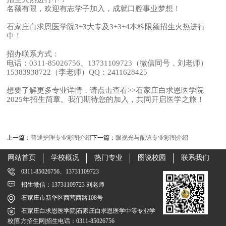
名额有限，欢迎有志学子加入，成就口腔事业梦想！
石家庄白求恩医学院3+3大专及3+3+4本科限额招生火热进行
中！
招办联系方式：
电话：0311-85026756、13731109723（微信同号，刘老师）
15383938722（李老师）QQ：2411628425
想要了解更多专业详情，请点击查看>>石家庄白求恩医学院
2025年招生简章。我们期待您的加入，共同开启医学之旅！
上一篇：
普通护理专业彩图介绍
下一篇：
眼视光与配镜专业彩图介绍
网站首页
学校概况
热门专业
图说校园
联系我们
0311-85026756、13731109723
招生微信：13731109723 刘老师
石家庄市新华区西营西路108号
石家庄白求恩医学院|石家庄白求恩医学中等专业学
校|官方招生网|招生电话：0311-85026756